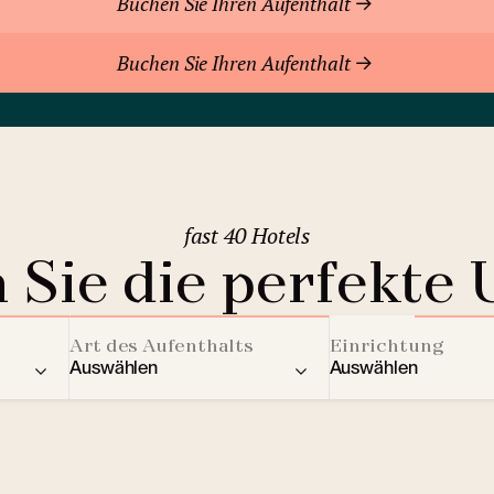
Buchen Sie Ihren Aufenthalt
Buchen Sie Ihren Aufenthalt
fast 40 Hotels
 Sie die perfekte 
Art des Aufenthalts
Einrichtung
Auswählen
Auswählen
ere Länder
Residenz
Aktivitäten für Kin
2
Berghotels
Streaming Dienst
Bratislava
(Slowakei)