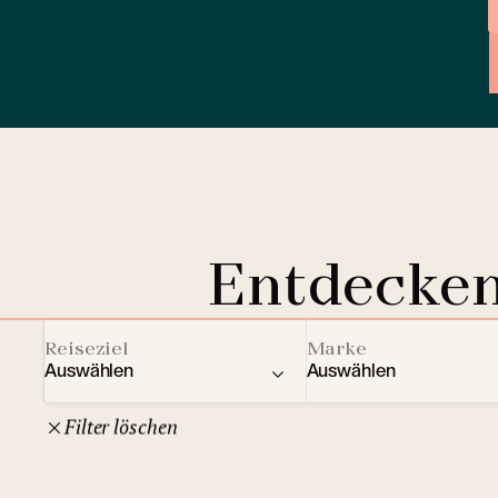
Entdecken
Reiseziel
Marke
Auswählen
Auswählen
Filter löschen
22
Tschechische Republik
Clarion Hotels
And
10
Comfort Hotels
Prag