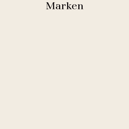
Marken
Clarion Hotels
11 Hotels
Comfort Hotels
2 Hotels