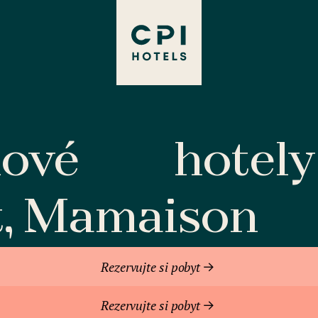
lové
hotely
t, Mamaison
Rezervujte si pobyt
Rezervujte si pobyt