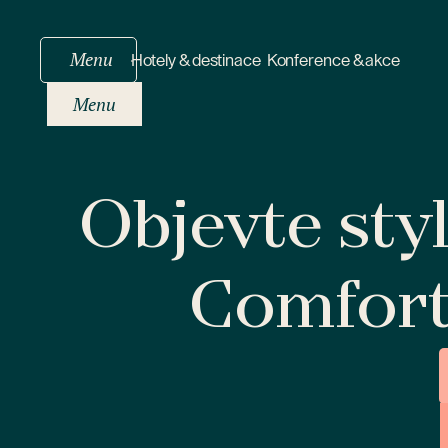
Menu
Hotely & destinace
Konference & akce
Menu
Objevte sty
Comfor