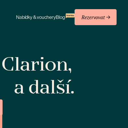
Rezervovat
Novinka
Nabídky & vouchery
Blog
 Clarion,
a další.