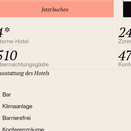
ber das Hotel
Jetzt buchen
4*
2
terne-Hotel
Zim
510
4
bernachtungsgäste
Konf
usstattung des Hotels
Bar
Klimaanlage
Barrierefrei
Konferenzräume