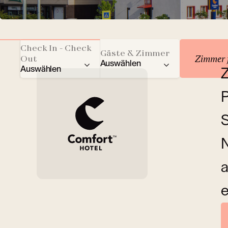
Unterkunft reservie
Check In - Check
Gäste & Zimmer
Zimmer 
Out
Auswählen
Auswählen
Z
Gesamtzahl der Gäste
P
Erwachsene
S
Kinder
N
a
Zimmer
e