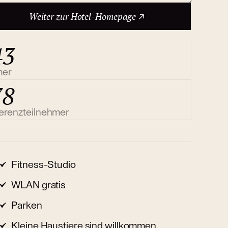
Weiter zur Hotel-Homepage
43
mer
78
erenzteilnehmer
Fitness-Studio
WLAN gratis
Parken
Kleine Haustiere sind willkommen