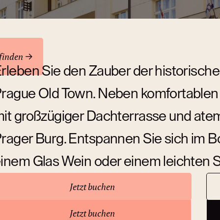
ren
finden
rleben Sie den Zauber der historischen
rague Old Town. Neben komfortablen
it großzügiger Dachterrasse und ate
rager Burg. Entspannen Sie sich im B
inem Glas Wein oder einem leichten 
Jetzt buchen
ber das Hotel
Jetzt buchen