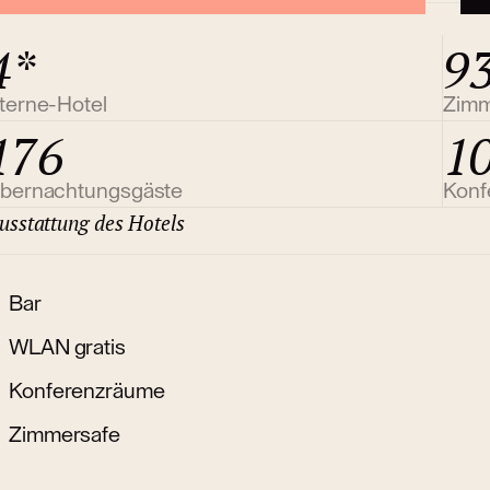
4*
9
terne-Hotel
Zim
176
1
bernachtungsgäste
Konf
usstattung des Hotels
Bar
WLAN gratis
Konferenzräume
Zimmersafe