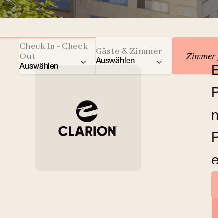
Unterkunft reservie
Check In - Check
Gäste & Zimmer
Zimmer 
Out
Auswählen
Auswählen
E
Gesamtzahl der Gäste
P
Erwachsene
m
Kinder
P
e
Zimmer
Ü