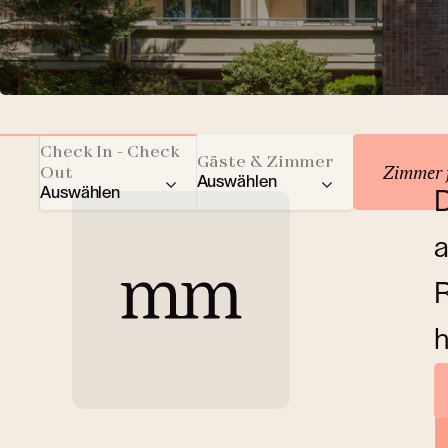
Unterkunft reservie
Check In - Check
Gäste & Zimmer
Zimmer 
Out
Auswählen
Auswählen
D
Gesamtzahl der Gäste
a
Erwachsene
R
Kinder
h
Zimmer
Ü