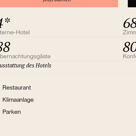
4*
6
terne-Hotel
Zim
88
8
bernachtungsgäste
Konf
usstattung des Hotels
Restaurant
Klimaanlage
Parken