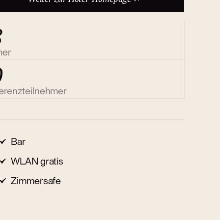
8
mer
0
erenzteilnehmer
Bar
WLAN gratis
Zimmersafe