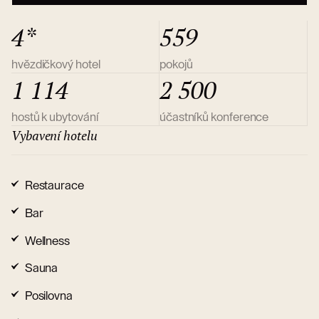
4*
559
hvězdičkový hotel
pokojů
1 114
2 500
hostů k ubytování
účastníků konference
Vybavení hotelu
Restaurace
Bar
Wellness
Sauna
Posilovna