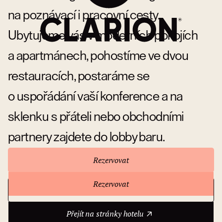
na poznávací i pracovní cesty.
Ubytujeme vás v moderních pokojích
a apartmánech, pohostíme ve dvou
restauracích, postaráme se
o uspořádání vaší konference a na
sklenku s přáteli nebo obchodními
partnery zajdete do lobby baru.
Rezervovat
Rezervovat
Přejít na stránky hotelu
O hotelu
Přejít na stránky hotelu