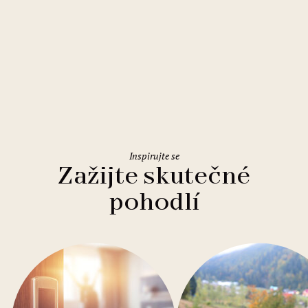
Řím
Holiday Inn Rome Eur Parco dei
Medici
Inspirujte se
Zažijte skutečné
pohodlí