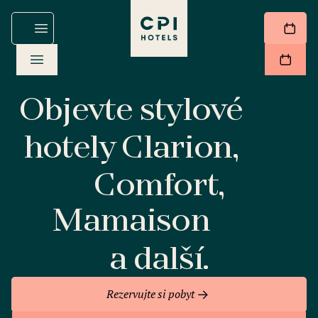
Objevte stylové
hotely Clarion,
Comfort,
Mamaison
a další.
Rezervujte si pobyt