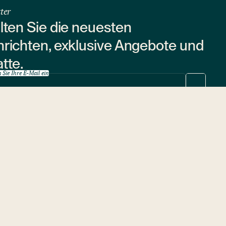
ter
lten Sie die neuesten
richten, exklusive Angebote und
tte.
 Sie Ihre E-Mail ein
 der Anmeldung zum Newsletter stimmen Sie der
Verarbeitung Ihrer
sonenbezogenen Daten
zu.