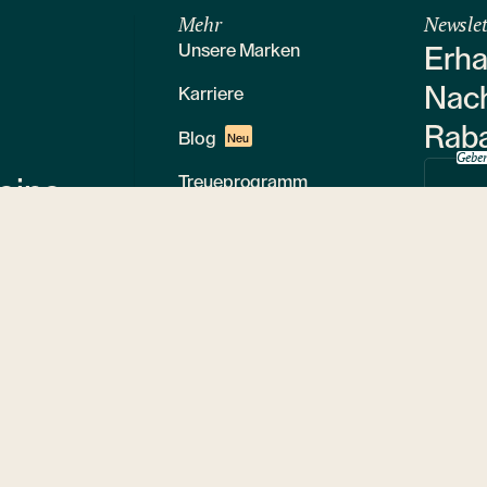
Mehr
Newslet
Unsere Marken
Erha
Nach
Karriere
Raba
Blog
Neu
Geben
Treueprogramm
eine
Für Medien
Mit
per
Restaurants
Nachhaltigkeit