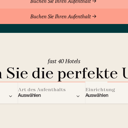
Buchen Sie Ihren Aufenthalt
Buchen Sie Ihren Aufenthalt
fast 40 Hotels
 Sie die perfekte 
Art des Aufenthalts
Einrichtung
Auswählen
Auswählen
ere Länder
Residenz
Aktivitäten für Kin
2
Berghotels
Streaming Dienst
Bratislava
(Slowakei)