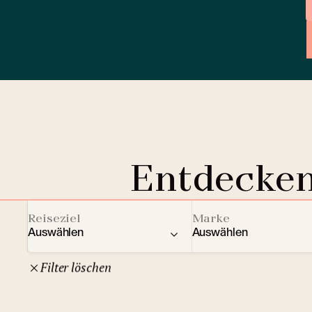
Entdecken
Reiseziel
Marke
Auswählen
Auswählen
Filter löschen
22
Tschechische Republik
Clarion Hotels
And
10
Comfort Hotels
Prag