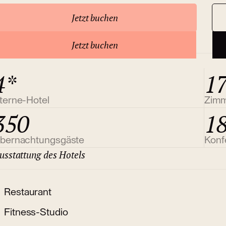
Jetzt buchen
ber das Hotel
Jetzt buchen
4*
1
terne-Hotel
Zim
350
1
bernachtungsgäste
Konf
usstattung des Hotels
Restaurant
Fitness-Studio