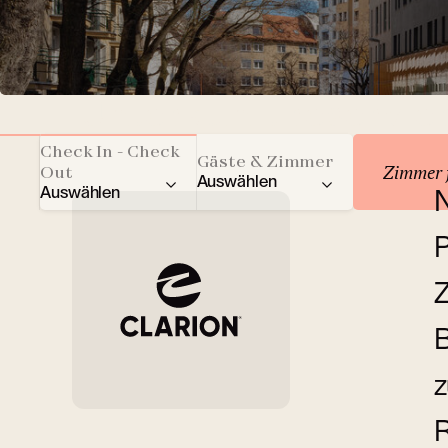
Unterkunft reservie
Check In - Check
Gäste & Zimmer
Zimmer 
Out
Auswählen
Auswählen
N
Gesamtzahl der Gäste
P
Erwachsene
Z
Kinder
B
z
Zimmer
R