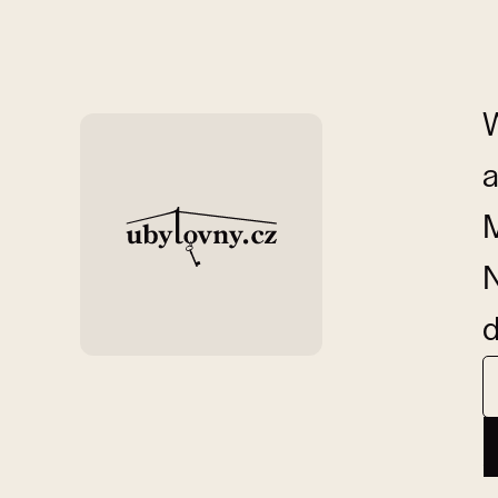
W
a
M
N
d
Ü