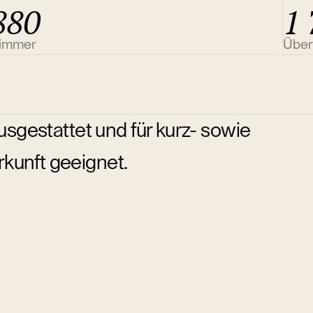
880
1 
immer
Über
gestattet und für kurz- sowie
rkunft geeignet.