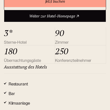
Jetzt buchen
Weiter zur Hotel-Homepage
Über das Hotel
Weiter zur Hotel-Homepage
3*
90
Sterne-Hotel
Zimmer
180
250
Übernachtungsgäste
Konferenzteilnehmer
Ausstattung des Hotels
Restaurant
Bar
Klimaanlage