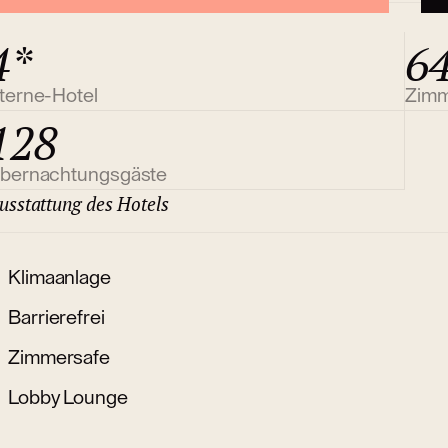
4*
6
terne-Hotel
Zim
128
bernachtungsgäste
usstattung des Hotels
Klimaanlage
Barrierefrei
Zimmersafe
Lobby Lounge