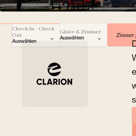
Unterkunft reservie
Check In - Check
Gäste & Zimmer
Zimmer 
Out
Auswählen
Auswählen
D
Gesamtzahl der Gäste
W
Erwachsene
e
Kinder
w
s
Zimmer
Ü