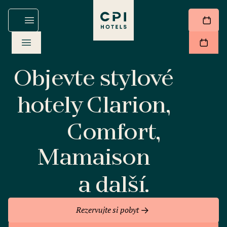
Objevte stylové
hotely Clarion,
Comfort,
Mamaison
a další.
Rezervujte si pobyt