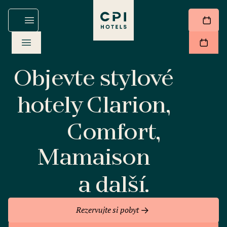
Objevte stylové
hotely Clarion,
Comfort,
Mamaison
a další.
Rezervujte si pobyt