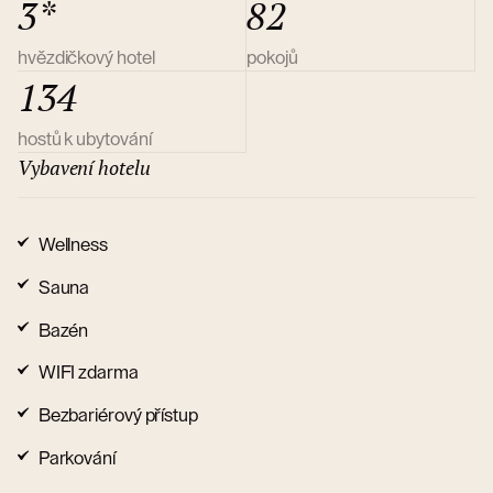
3*
82
hvězdičkový hotel
pokojů
134
hostů k ubytování
Vybavení hotelu
Wellness
Sauna
Bazén
WIFI zdarma
Bezbariérový přístup
Parkování