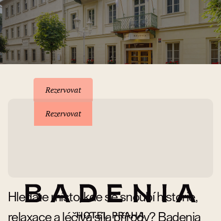
Rezervace pobytu
Rezervovat
Rezervovat
Hledáte místo, kde se snoubí historie,
relaxace a léčivá síla přírody? Badenia