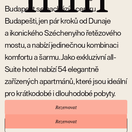
Budapest se nachází v centru
Budapešti, jen pár kroků od Dunaje
a ikonického Széchenyiho řetězového
mostu, a nabízí jedinečnou kombinaci
komfortu a šarmu. Jako exkluzivní all-
Suite hotel nabízí 54 elegantně
zařízených apartmánů, které jsou ideální
pro krátkodobé i dlouhodobé pobyty.
Rezervovat
Rezervovat
Přejít na stránky hotelu