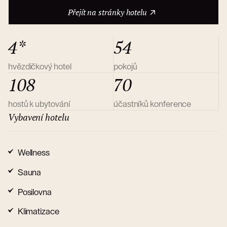
O hotelu
Přejít na stránky hotelu
4*
54
hvězdičkový hotel
pokojů
108
70
hostů k ubytování
účastníků konference
Vybavení hotelu
Wellness
Sauna
Posilovna
Klimatizace