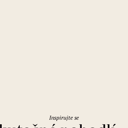
Budapešť
Mamaison Residence Izabella
Budapest
Inspirujte se