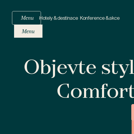
Menu
Hotely & destinace
Konference & akce
Menu
Objevte sty
Comfor