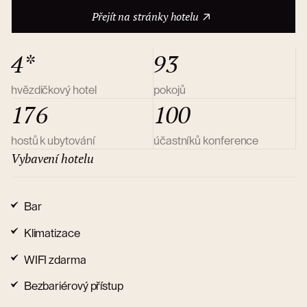
O hotelu
Přejít na stránky hotelu
4*
93
hvězdičkový hotel
pokojů
176
100
hostů k ubytování
účastníků konference
Vybavení hotelu
Bar
Klimatizace
WIFI zdarma
Bezbariérový přístup