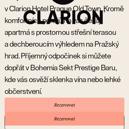
v Clarion Hotel Prague Old Town. Kromě
komfortních pokojů na vás čekají
apartmá s prostornou střešní terasou
a dechberoucím výhledem na Pražský
hrad. Příjemný odpočinek si můžete
dopřát v Bohemia Sekt Prestige Baru,
kde vás osvěží sklenka vína nebo lehké
občerstvení.
Rezervovat
Rezervovat
Přejít na stránky hotelu