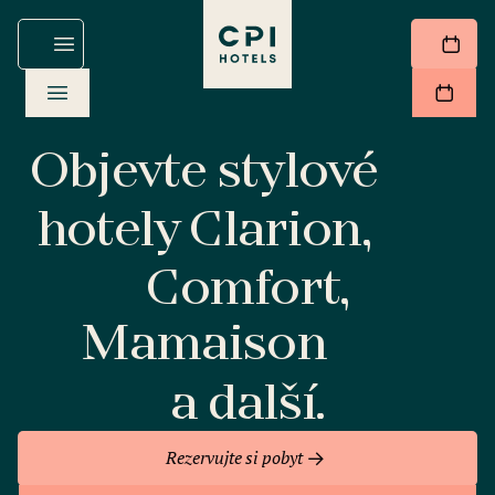
Objevte stylové
hotely Clarion,
Comfort,
Mamaison
a další.
Rezervujte si pobyt