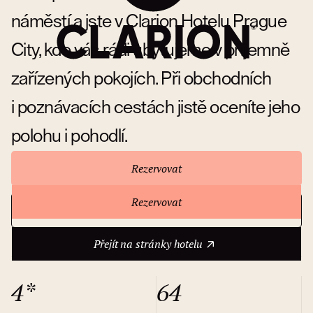
náměstí a jste v Clarion Hotelu Prague
City, kde vás rádi ubytujeme v příjemně
zařízených pokojích. Při obchodních
i poznávacích cestách jistě oceníte jeho
polohu i pohodlí.
Rezervovat
Rezervovat
Přejít na stránky hotelu
O hotelu
Přejít na stránky hotelu
4*
64