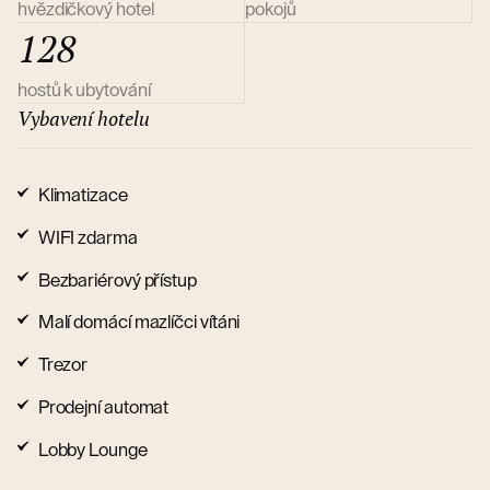
hvězdičkový hotel
pokojů
128
hostů k ubytování
Vybavení hotelu
Klimatizace
WIFI zdarma
Bezbariérový přístup
Malí domácí mazlíčci vítáni
Trezor
Prodejní automat
Lobby Lounge