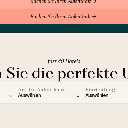
Buchen Sie Ihren Aufenthalt
Buchen Sie Ihren Aufenthalt
fast 40 Hotels
 Sie die perfekte 
Art des Aufenthalts
Einrichtung
Auswählen
Auswählen
ere Länder
Residenz
Aktivitäten für Kin
2
Berghotels
Streaming Dienst
Bratislava
(Slowakei)