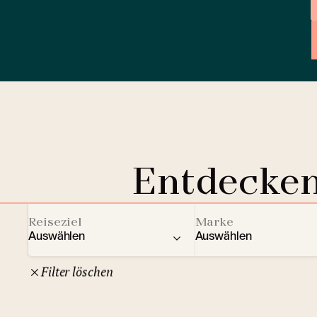
Entdecken
Reiseziel
Marke
Auswählen
Auswählen
Filter löschen
22
Tschechische Republik
Clarion Hotels
And
10
Comfort Hotels
Prag