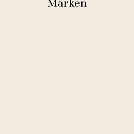
Marken
Clarion Hotels
11 Hotels
Comfort Hotels
2 Hotels