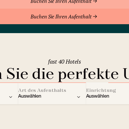
Buchen Sie Ihren Aufenthalt
Buchen Sie Ihren Aufenthalt
fast 40 Hotels
 Sie die perfekte 
Art des Aufenthalts
Einrichtung
Auswählen
Auswählen
ere Länder
Residenz
Aktivitäten für Kin
2
Berghotels
Streaming Dienst
Bratislava
(Slowakei)