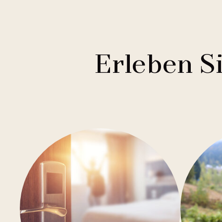
1
Mamaison Collection
Brno
1
Courtyard by Marriott
Budweis
1
Buddha-Bar Hotel
Franzensbad
Erleben S
1
Holiday Inn
Hradec Králové
1
Quality Hotels
Liberec
2
Badenia
Olmütz
3
Private Label Hotels
Ostrava
1
Ubytovny.cz
Spindlermühle
1
Ústí nad Labem