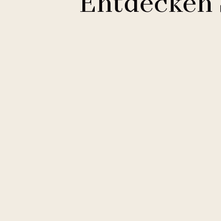
Entdecken 
Clarion Hotels
11 Hotels
Courtyard by Marriott
2 Hotels