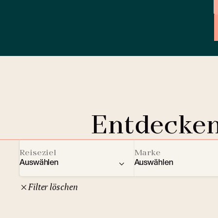
Entdecken
Reiseziel
Marke
Auswählen
Auswählen
Filter löschen
22
Tschechische Republik
Clarion Hotels
And
10
Comfort Hotels
Prag