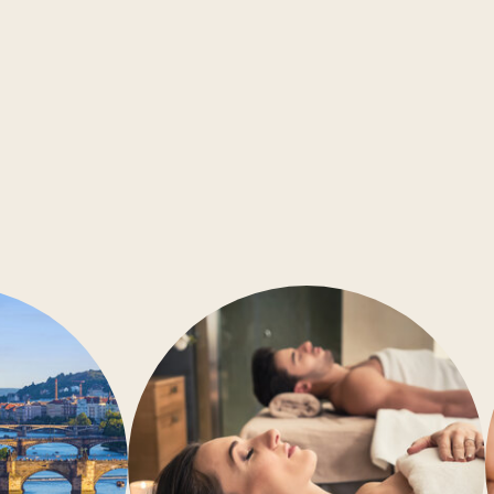
ABC
Zimmersafe
Kleine Haustiere sind willko
Konferenzräume
Barrierefrei
Klimaanlage
Fitness-Studio
Wellness
Restaurant