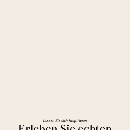
Rome
Holiday Inn Rome Eur Parco dei
Medici
Lassen Sie sich inspirieren
Erleben Sie echten