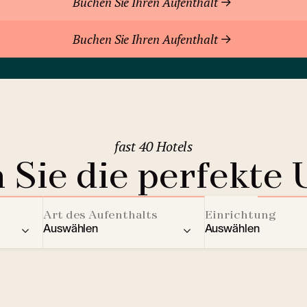
Buchen Sie Ihren Aufenthalt
Buchen Sie Ihren Aufenthalt
fast 40 Hotels
 Sie die perfekte 
Art des Aufenthalts
Einrichtung
Auswählen
Auswählen
ere Länder
Residenz
Aktivitäten für Kin
2
Berghotels
Streaming Dienst
Bratislava
(Slowakei)