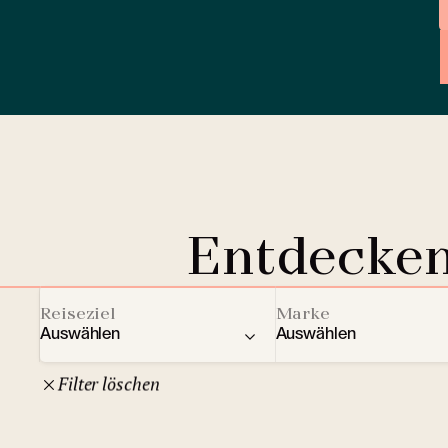
Entdecken
Reiseziel
Marke
Auswählen
Auswählen
Filter löschen
22
Tschechische Republik
Clarion Hotels
And
10
Comfort Hotels
Prag