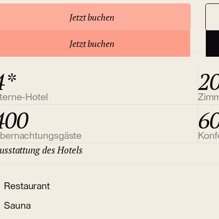
Jetzt buchen
ber das Hotel
Jetzt buchen
4*
2
terne-Hotel
Zim
400
6
bernachtungsgäste
Konf
usstattung des Hotels
Restaurant
Sauna