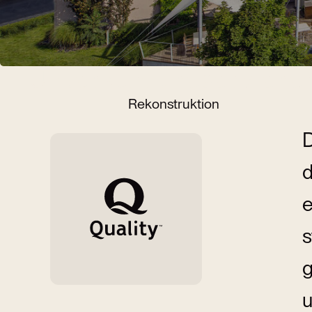
Unterkunft reserviere
Rekonstruktion
D
d
e
s
g
u