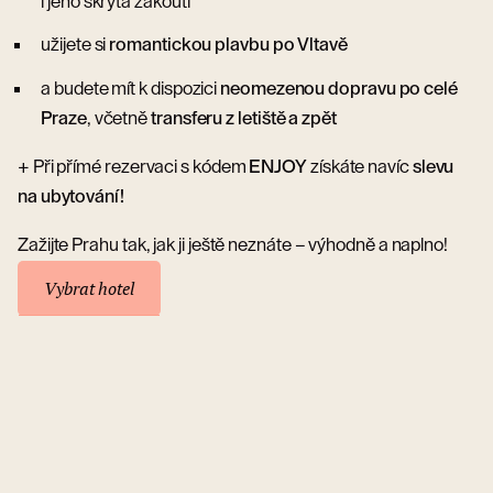
i jeho skrytá zákoutí
užijete si
romantickou plavbu po Vltavě
a budete mít k dispozici
neomezenou dopravu po celé
Praze
, včetně
transferu z letiště a zpět
+ Při přímé rezervaci s kódem
ENJOY
získáte navíc
slevu
na ubytování!
Zažijte Prahu tak, jak ji ještě neznáte – výhodně a naplno!
Vybrat hotel
Vybrat hotel