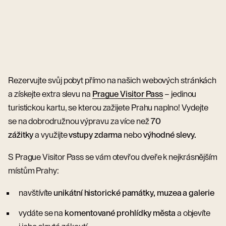
Rezervujte svůj pobyt přímo na našich webových stránkách
a získejte extra slevu na
Prague Visitor Pass
– jedinou
turistickou kartu, se kterou zažijete Prahu naplno! Vydejte
se na dobrodružnou výpravu za více než
70
zážitky
a využijte
vstupy zdarma
nebo
výhodné slevy.
S Prague Visitor Pass se vám otevřou dveře k nejkrásnějším
místům Prahy:
navštívíte
unikátní historické památky, muzea a galerie
vydáte se na
komentované prohlídky města
a objevíte