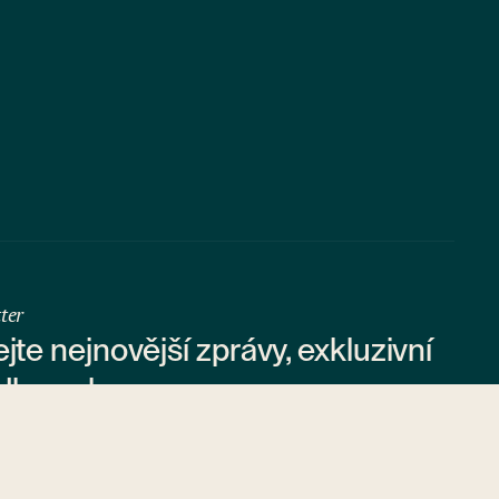
ter
ejte nejnovější zprávy, exkluzivní
dky a slevy.
te svůj e-mail
hlášením k odběru souhlasíte se
zpracováním vašich údajů
.