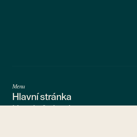
Menu
Hlavní stránka
Hotely & destinace
Konference & akce
Nabídky & dárkové poukazy