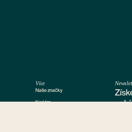
Více
Newslet
Naše značky
Získ
nabí
Kariéra
Zadej
Blog
Novinka
Firemní program
Při