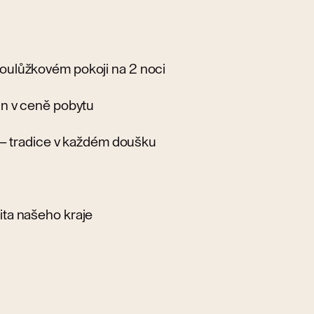
oulůžkovém pokoji na 2 noci
in v ceně pobytu
 – tradice v každém doušku
ita našeho kraje