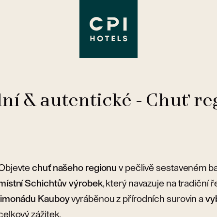
ní & autentické - Chuť r
Objevte
chuť našeho regionu
v pečlivě sestaveném bal
místní Schichtův výrobek
, který navazuje na tradiční 
limonádu Kauboy
vyráběnou z přírodních surovin a
vy
celkový zážitek.