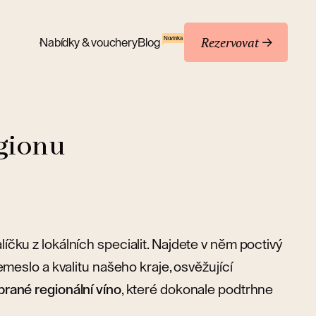
Rezervovat
Novinka
Nabídky & vouchery
Blog
egionu
íčku z lokálních specialit. Najdete v něm poctivý
řemeslo a kvalitu našeho kraje, osvěžující
brané regionální víno
, které dokonale podtrhne