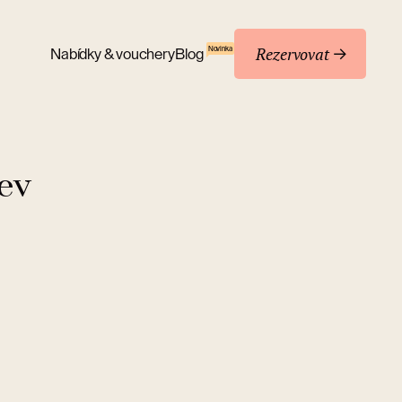
Rezervovat
Novinka
Nabídky & vouchery
Blog
ev