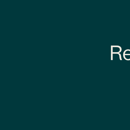
Re
Poskytnutí osobních úd
údajů dle Nařízení Evr
smluvního vztahu mezi 
osobní údaje v rozsahu:
podmínkou pro plnění s
Správce lze nalézt na z