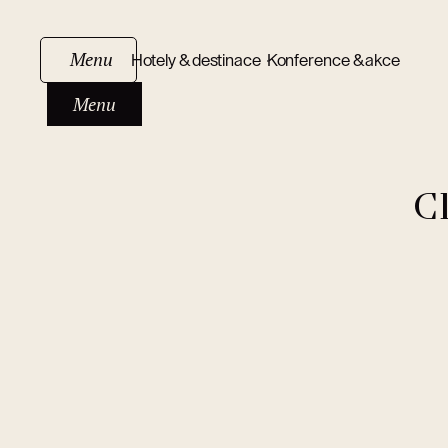
Menu
Hotely & destinace
Konference & akce
Menu
C