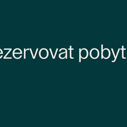
zervovat pobyt
Souhlasím se zpracováním osobních údajů (
Čtěte více
).
ajů je smluvním požadavkem CPI Hotels, a.s (dále jen „Správce“), jakož
opského parlamentu a rady (EU) 2016/679 ze dne 27. dubna 2016 (dále je
Odeslat poptávku
Správcem a subjektem údajů, přičemž pro plnění daného vztahu je nez
 jméno a emailová adresa (dále jen „nezbytné údaje“). Poskytnutí nezbyt
Odeslat poptávku
mlouvy. Správce chrání osobní údaje v souladu s GDPR. Politiku ochran
de.