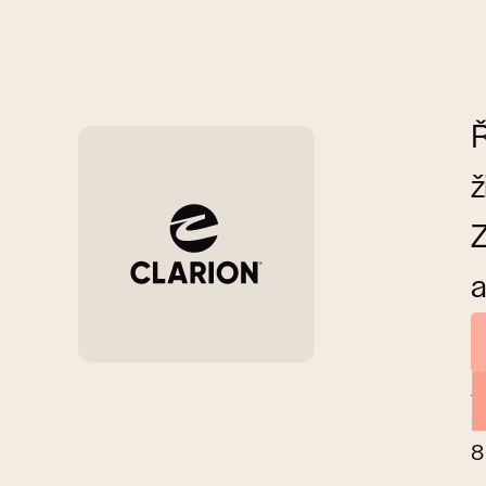
Ř
ž
Z
a
I
8