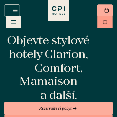
Objevte stylové
hotely Clarion,
Comfort,
Mamaison
a další.
Rezervujte si pobyt