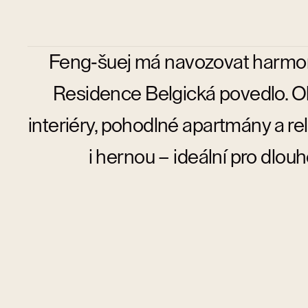
Feng‑šuej má navozovat harmon
Residence Belgická povedlo. Obj
interiéry, pohodlné apartmány a re
i hernou – ideální pro dlou