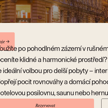
oje
oužíte po pohodlném zázemí v rušném 
ceníte klidné a harmonické prostřed
e ideální volbou pro delší pobyty – int
opřejí pocit rovnováhy a domácí pohod
otelovou posilovnu, saunu nebo hernu
Rezervovat