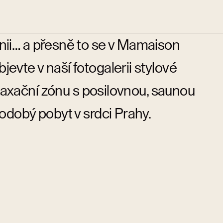
ii… a přesně to se v Mamaison
evte v naší fotogalerii stylové
laxační zónu s posilovnou, saunou
hodobý pobyt v srdci Prahy.