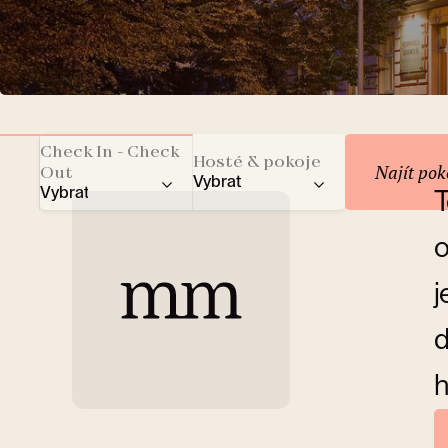
Rezervace pobytu
Check In - Check
Hosté & pokoje
Najít pok
Out
Vybrat
Vybrat
T
Celkový počet hostů
o
Dospělí
j
Děti
d
h
Pokoje