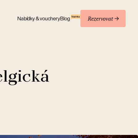
Rezervovat
Novinka
Nabídky & vouchery
Blog
lgická