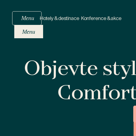
Menu
Hotely & destinace
Konference & akce
Menu
Objevte sty
Comfor