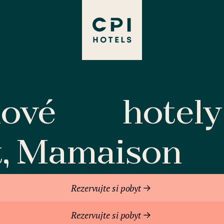
lové
hotely
t, Mamaison
Rezervujte si pobyt
Rezervujte si pobyt