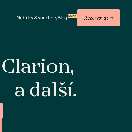
Rezervovat
Novinka
Nabídky & vouchery
Blog
 Clarion,
a další.