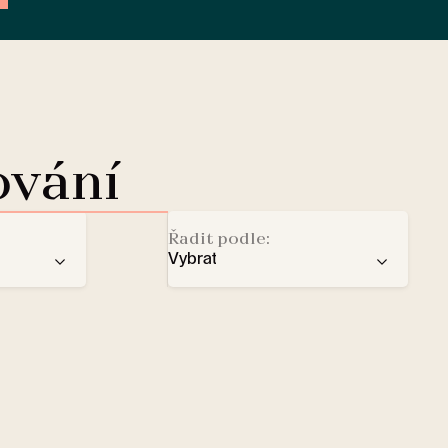
ování
Řadit podle:
Vybrat
doporučení
Dobíjecí stanice pro elektromo
ba
počtu hvězd
Lobby Lounge
abecedy
Trezor
Malí domácí mazlíčci vítáni