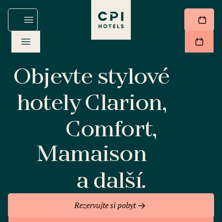
Objevte stylové
hotely Clarion,
Comfort,
Mamaison
a další.
Rezervujte si pobyt