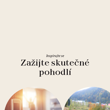
Řím
Holiday Inn Rome Eur Parco dei
Medici
Inspirujte se
Zažijte skutečné
pohodlí