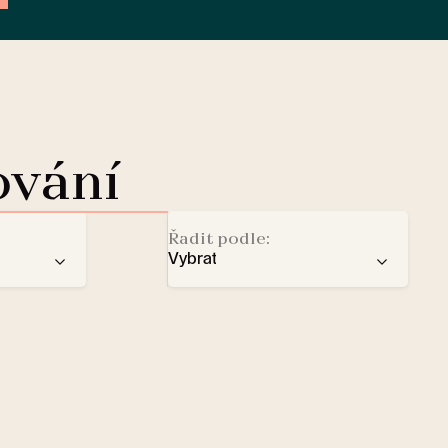
ování
Řadit podle:
Vybrat
doporučení
Dobíjecí stanice pro elektromo
ba
počtu hvězd
Lobby Lounge
abecedy
Trezor
Malí domácí mazlíčci vítáni