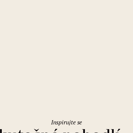
Budapešť
Mamaison Residence Izabella
Budapest
Inspirujte se