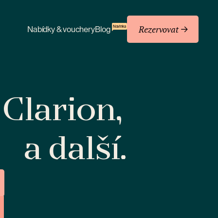
Rezervovat
Novinka
Nabídky & vouchery
Blog
 Clarion,
a další.