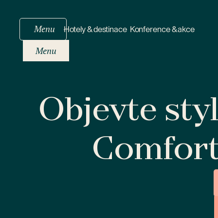
Menu
Hotely & destinace
Konference & akce
Menu
Objevte sty
Comfor