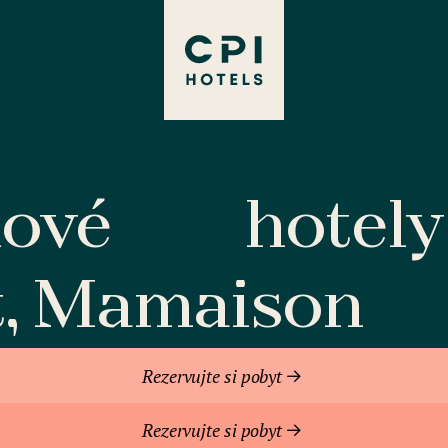
lové
hotely
t, Mamaison
Rezervujte si pobyt
Rezervujte si pobyt