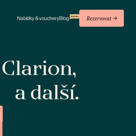
Rezervovat
Novinka
Nabídky & vouchery
Blog
 Clarion,
a další.