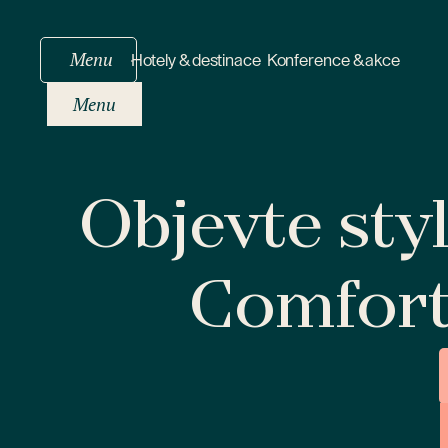
Menu
Hotely & destinace
Konference & akce
Menu
Objevte sty
Comfor