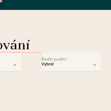
ování
Řadit podle:
Vybrat
doporučení
Dobíjecí stanice pro elektromo
ba
počtu hvězd
Lobby Lounge
abecedy
Trezor
Malí domácí mazlíčci vítáni