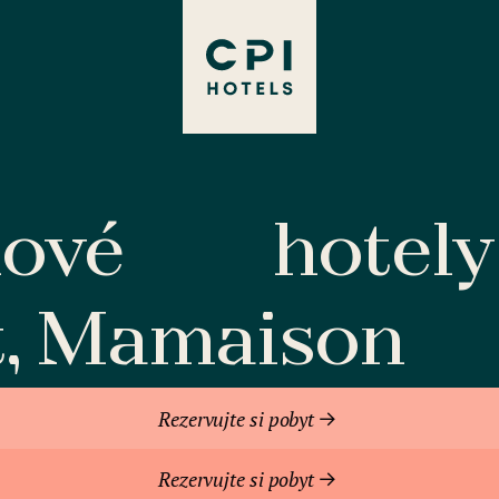
lové
hotely
t, Mamaison
Rezervujte si pobyt
Rezervujte si pobyt