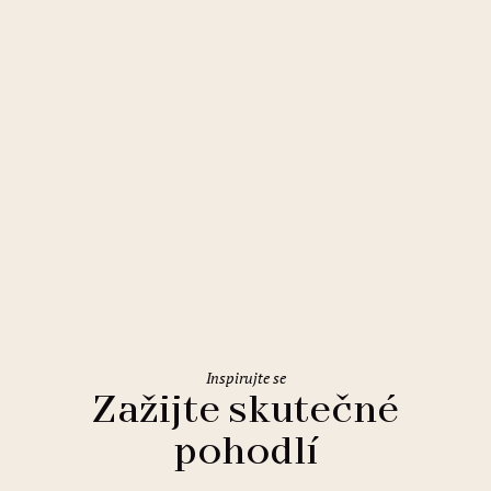
Řím
Holiday Inn Rome Eur Parco dei
Medici
Inspirujte se
Zažijte skutečné
pohodlí