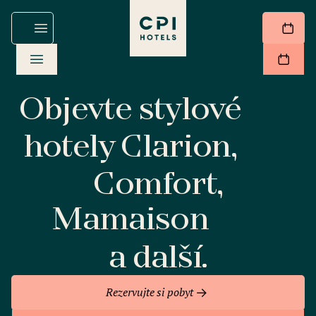
Objevte stylové
hotely Clarion,
Comfort,
Mamaison
a další.
Rezervujte si pobyt