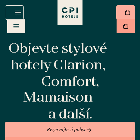
Objevte stylové
hotely Clarion,
Comfort,
Mamaison
a další.
Rezervujte si pobyt