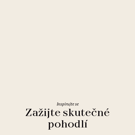
Řím
Holiday Inn Rome Eur Parco dei
Medici
Inspirujte se
Zažijte skutečné
pohodlí