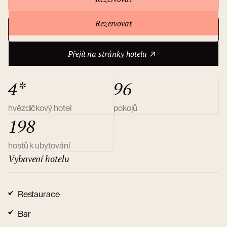
Rezervovat
Přejít na stránky hotelu
O hotelu
Přejít na stránky hotelu
4*
96
hvězdičkový hotel
pokojů
198
hostů k ubytování
Vybavení hotelu
Restaurace
Bar