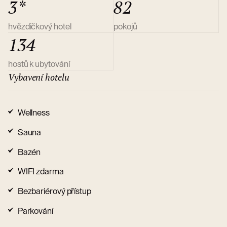
3*
82
hvězdičkový hotel
pokojů
134
hostů k ubytování
Vybavení hotelu
Wellness
Sauna
Bazén
WIFI zdarma
Bezbariérový přístup
Parkování