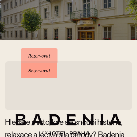
Rezervace pobytu
Rezervovat
Rezervovat
Hledáte místo, kde se snoubí historie,
relaxace a léčivá síla přírody? Badenia