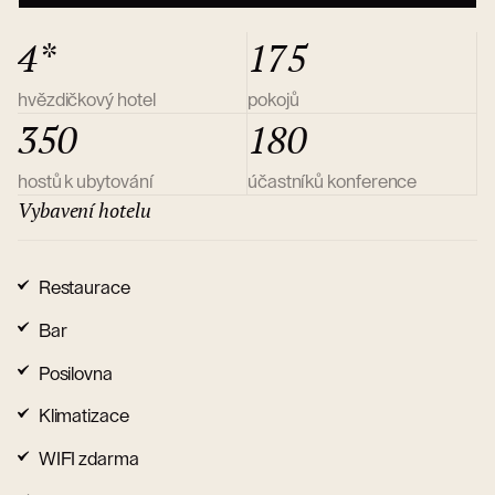
4*
175
hvězdičkový hotel
pokojů
350
180
hostů k ubytování
účastníků konference
Vybavení hotelu
Restaurace
Bar
Posilovna
Klimatizace
WIFI zdarma