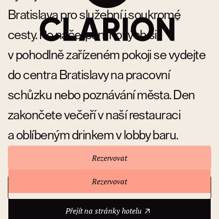
Bratislava pro služební i soukromé
cesty. Po načerpání nových sil
v pohodlně zařízeném pokoji se vydejte
do centra Bratislavy na pracovní
schůzku nebo poznávání města. Den
zakončete večeří v naší restauraci
a oblíbeným drinkem v lobby baru.
Rezervovat
Rezervovat
Přejít na stránky hotelu
O hotelu
Přejít na stránky hotelu