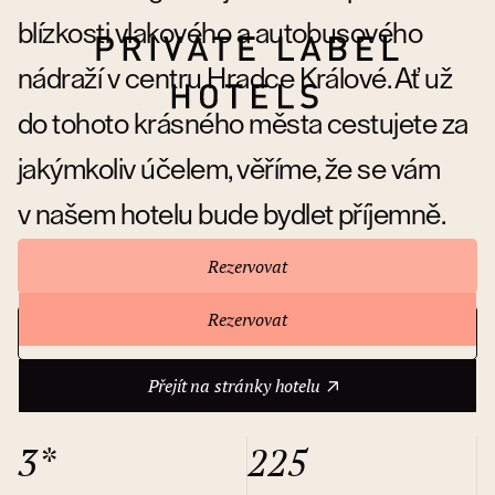
blízkosti vlakového a autobusového
nádraží v centru Hradce Králové. Ať už
do tohoto krásného města cestujete za
jakýmkoliv účelem, věříme, že se vám
v našem hotelu bude bydlet příjemně.
Rezervovat
Rezervovat
Přejít na stránky hotelu
O hotelu
Přejít na stránky hotelu
3*
225