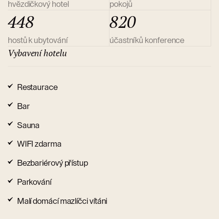
hvězdičkový hotel
pokojů
448
820
hostů k ubytování
účastníků konference
Vybavení hotelu
Restaurace
Bar
Sauna
WIFI zdarma
Bezbariérový přístup
Parkování
Malí domácí mazlíčci vítáni