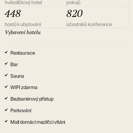
hvězdičkový hotel
pokojů
448
820
hostů k ubytování
účastníků konference
Vybavení hotelu
Restaurace
Bar
Sauna
WIFI zdarma
Bezbariérový přístup
Parkování
Malí domácí mazlíčci vítáni