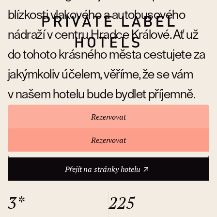
blízkosti vlakového a autobusového
nádraží v centru Hradce Králové. Ať už
do tohoto krásného města cestujete za
jakýmkoliv účelem, věříme, že se vám
v našem hotelu bude bydlet příjemně.
Rezervovat
Rezervovat
Přejít na stránky hotelu
O hotelu
Přejít na stránky hotelu
3*
225