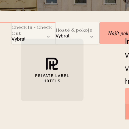
Rezervace pobytu
Check In - Check
Hosté & pokoje
Najít pok
Out
Vybrat
Vybrat
I
Celkový počet hostů
v
Dospělí
v
Děti
h
Pokoje
O