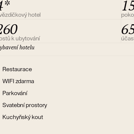
4*
1
vězdičkový hotel
poko
260
6
ostů k ubytování
účas
ybavení hotelu
Restaurace
WIFI zdarma
Parkování
Svatební prostory
Kuchyňský kout