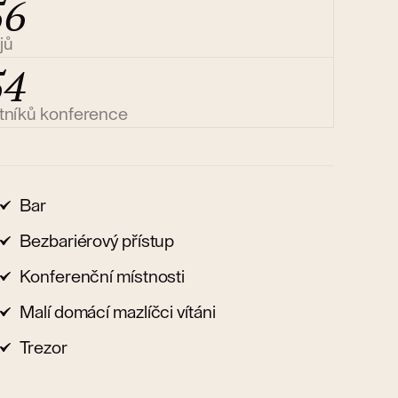
56
jů
54
tníků konference
Bar
Bezbariérový přístup
Konferenční místnosti
Malí domácí mazlíčci vítáni
Trezor