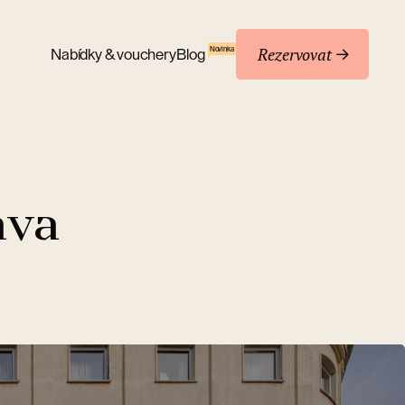
Rezervovat
Novinka
Nabídky & vouchery
Blog
ava