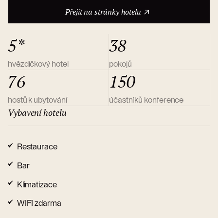
O hotelu
Přejít na stránky hotelu
5*
38
hvězdičkový hotel
pokojů
76
150
hostů k ubytování
účastníků konference
Vybavení hotelu
Restaurace
Bar
Klimatizace
WIFI zdarma