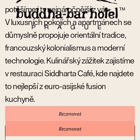
potěšíme i ty nejnáročnější z vás.
V luxusních pokojích a apartmánech se
důmyslně propojuje orientální tradice,
francouzský kolonialismus a moderní
technologie. Kulinářský zážitek zajistíme
v restauraci Siddharta Café, kde najdete
to nejlepší z euro-asijské fusion
kuchyně.
Rezervovat
Rezervovat
Přejít na stránky hotelu