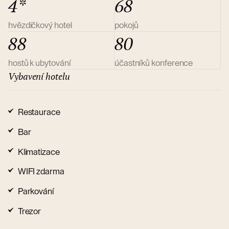
4*
68
hvězdičkový hotel
pokojů
88
80
hostů k ubytování
účastníků konference
Vybavení hotelu
Restaurace
Bar
Klimatizace
WIFI zdarma
Parkování
Trezor