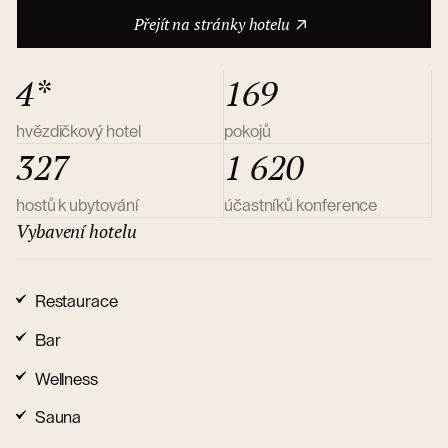
O hotelu
Přejít na stránky hotelu
4*
169
hvězdičkový hotel
pokojů
327
1 620
hostů k ubytování
účastníků konference
Vybavení hotelu
Restaurace
Bar
Wellness
Sauna