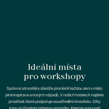
Ideální místa
pro workshopy
Správná atmosféra dokáže proměnit každou akci v místo
plné inspirace a nových nápadů. V našich hotelech najdete
prostředí, které podporuje soustředění i kreativitu. Díky
tomu si účastníci odnesou poznatky, které je posouvají