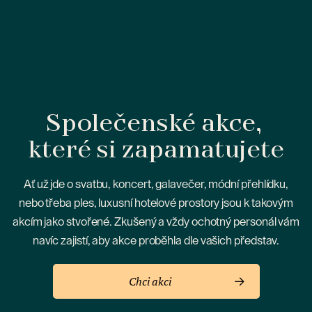
Společenské akce,
které si zapamatujete
Ať už jde o svatbu, koncert, galavečer, módní přehlídku,
nebo třeba ples, luxusní hotelové prostory jsou k takovým
akcím jako stvořené. Zkušený a vždy ochotný personál vám
navíc zajistí, aby akce proběhla dle vašich představ.
Chci akci