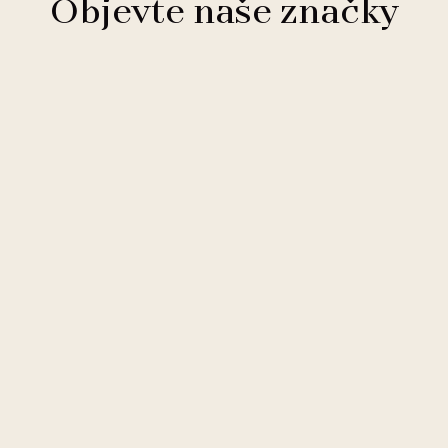
Objevte naše značky
Clarion Hotels
11 hotelů
Comfort Hotels
2 hotely