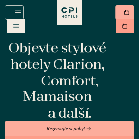
Objevte stylové
hotely Clarion,
Comfort,
Mamaison
a další.
Rezervujte si pobyt