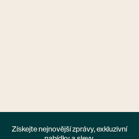
Ubytovny.cz
1 ubytovna
Získejte nejnovější zprávy, exkluzivní
nabídky a slevy.